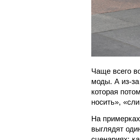
Чаще всего во
моды. А из-за
которая потом
носить», «сл
На примерках
выглядят один
сценариях: ка