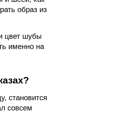
рать образ из
и цвет шубы
ть именно на
казах?
у, становится
ал совсем