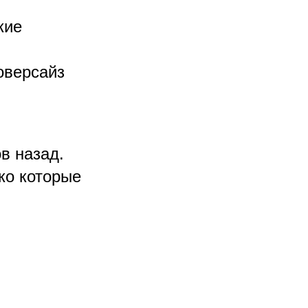
кие
оверсайз
в назад.
ко которые