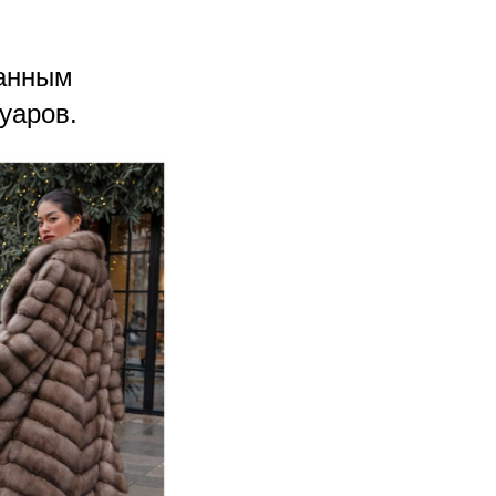
ванным
уаров.