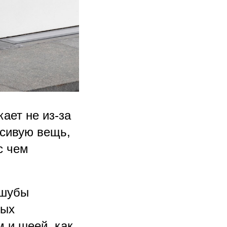
ает не из-за
асивую вещь,
с чем
 шубы
тых
м и шеей, как