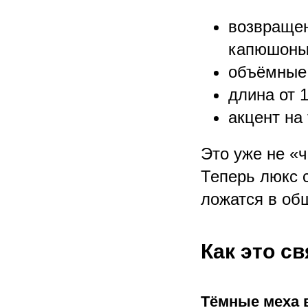
возвращен
капюшоны,
объёмные,
длина от 
акцент на
Это уже не «ч
Теперь люкс 
ложатся в об
Как это с
Тёмные меха в