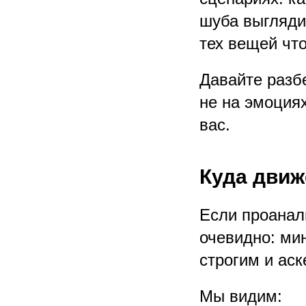
шуба выглядит
тех вещей что
Давайте разб
не на эмоциях
вас.
Куда движ
Если проанал
очевидно: ми
строгим и ас
Мы видим: