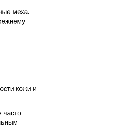
ные меха.
прежнему
з
ости кожи и
у часто
ельным