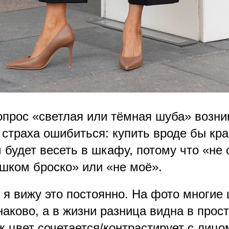
прос «светлая или тёмная шуба» возник
 страха ошибиться: купить вроде бы кр
 будет весеть в шкафу, потому что «не 
ишком броско» или «не моё».
 я вижу это постоянно. На фото многие
аково, а в жизни разница видна в прос
к цвет сочетается/контрастирует с лицо