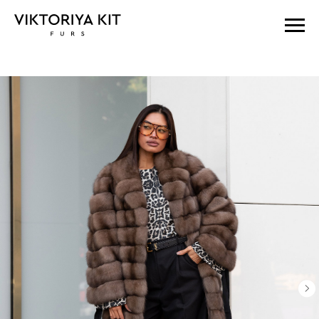
Главная
sobol 90 100
Пальто из баргузинского соболя
оверсайз