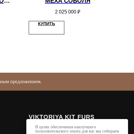
О
МЕХА СОБОЛЯ
2 025 000
₽
КУПИТЬ
ичным предложением.
VIKTORIYA KIT FURS
В целях обеспечения наилучшего
© 2013-2024 Viktoriya Kit Furs
пользовательского опыта для вас мы собираем