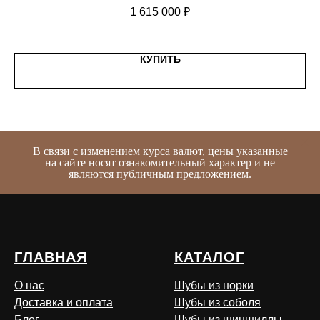
1 615 000
₽
КУПИТЬ
В связи с изменением курса валют, цены указанные
на сайте носят ознакомительный характер и не
являются публичным предложением.
ГЛАВНАЯ
КАТАЛОГ
О нас
Шубы из норки
Доставка и оплата
Шубы из соболя
Блог
Шубы из шиншиллы