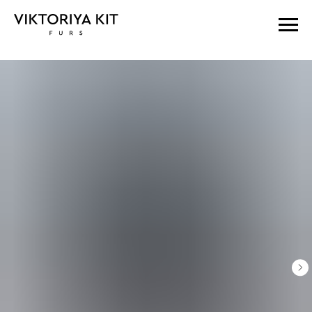
Главная
sobol 110 140
Шуба из соболя с воротом шаль