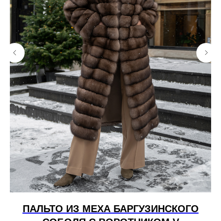
 С
ПАЛЬТО ИЗ МЕХА БАРГУЗИНСКОГО
М