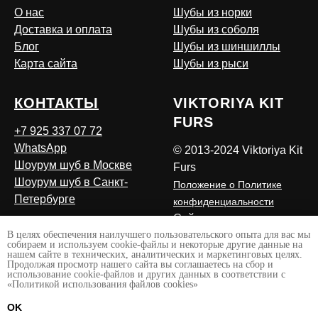
О нас
Шубы из норки
Доставка и оплата
Шубы из соболя
Блог
Шубы из шиншиллы
Карта сайта
Шубы из рыси
КОНТАКТЫ
VIKTORIYA KIT
FURS
+7 925 337 07 72
WhatsApp
© 2013-2024 Viktoriya Kit
Шоурум шуб в Москве
Furs
Шоурум шуб в Санкт-
Положение о Политике
Петербурге
конфиденциальности
Сайт сделан
В целях обеспечения наилучшего пользовательского опыта для вас мы
LESQA.COM
собираем и используем cookie-файлы и некоторые другие данные на
нашем сайте в технических, аналитических и маркетинговых целях.
Продолжая просмотр нашего сайта вы соглашаетесь на сбор и
использование cookie-файлов и других данных в соответствии с
«Политикой использования файлов cookies»
OK