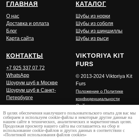
ГЛАВНАЯ
КАТАЛОГ
О нас
Шубы из норки
Доставка и оплата
Шубы из соболя
Блог
Шубы из шиншиллы
Карта сайта
Шубы из рыси
КОНТАКТЫ
VIKTORIYA KIT
FURS
+7 925 337 07 72
WhatsApp
© 2013-2024 Viktoriya Kit
Шоурум шуб в Москве
Furs
Шоурум шуб в Санкт-
Положение о Политике
Петербурге
конфиденциальности
Сайт сделан
В целях обеспечения наилучшего пользовательского опыта для вас мы
LESQA.COM
собираем и используем cookie-файлы и некоторые другие данные на
нашем сайте в технических, аналитических и маркетинговых целях.
Продолжая просмотр нашего сайта вы соглашаетесь на сбор и
использование cookie-файлов и других данных в соответствии с
«Политикой использования файлов cookies»