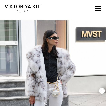
Главная
Рысь
Куртка из рыси с капюшоном кобра