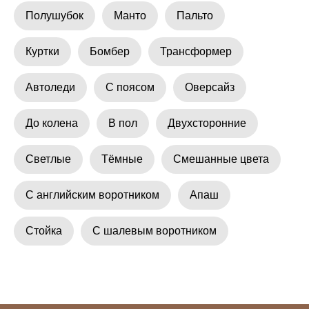
Полушубок
Манто
Пальто
Куртки
Бомбер
Трансформер
Автоледи
С поясом
Оверсайз
До колена
В пол
Двухсторонние
Светлые
Тёмные
Смешанные цвета
С английским воротником
Апаш
Стойка
С шалевым воротником