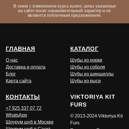
В связи с изменением курса валют, цены указанные
на сайте носят ознакомительный характер и не
являются публичным предложением.
ГЛАВНАЯ
КАТАЛОГ
О нас
Шубы из норки
Доставка и оплата
Шубы из соболя
Блог
Шубы из шиншиллы
Карта сайта
Шубы из рыси
КОНТАКТЫ
VIKTORIYA KIT
FURS
+7 925 337 07 72
WhatsApp
© 2013-2024 Viktoriya Kit
Шоурум шуб в Москве
Furs
Шоурум шуб в Санкт-