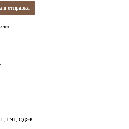
а и отправка
талия
ь
я
0
L, TNT, СДЭК.